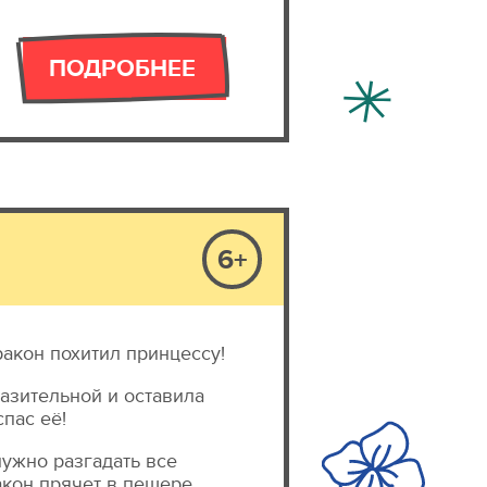
ПОДРОБНЕЕ
6+
ракон похитил принцессу!
азительной и оставила
спас её!
нужно разгадать все
ракон прячет в пещере