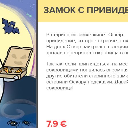
ЗАМОК С ПРИВИД
В старинном замке живёт Оскар 
привидение, которое охраняет со
На днях Оскар заигрался с летуч
тролль перепрятал сокровища в н
Так-так, если приглядеться, на мес
сокровищами появилась огромная 
другие обитатели старинного замк
оставили Оскару подсказки. Дава
сокровища!
7.9 €