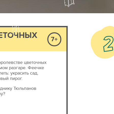
ЕТОЧНЫХ
7+
оролевстве цветочных
амом разгаре. Феечке
еть: украсить сад,
вый пирог.
зднику Тюльпанов
ву?