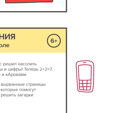
НИЯ
6+
оле
с решил насолить
ы и цифры! Теперь 2+2=7,
и и кАровами.
 вырванные страницы
 которые помогут
 решить загадки