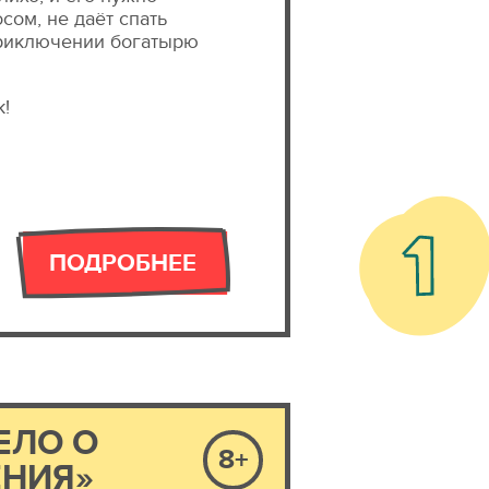
сом, не даёт спать
 приключении богатырю
!
ПОДРОБНЕЕ
ЕЛО О
8+
ЕНИЯ»