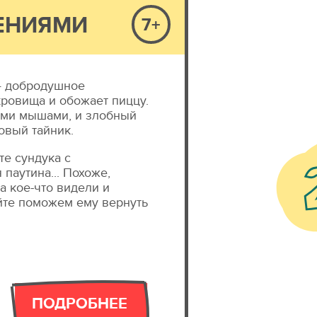
ЕНИЯМИ
7+
— добродушное
кровища и обожает пиццу.
ими мышами, и злобный
овый тайник.
те сундука с
паутина... Похоже,
а кое-что видели и
йте поможем ему вернуть
ПОДРОБНЕЕ