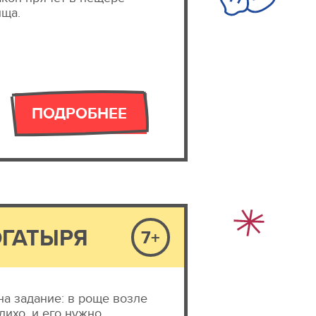
ища.
ПОДРОБНЕЕ
ГАТЫРЯ
7+
а задание: в роще возле
лихо, и его нужно