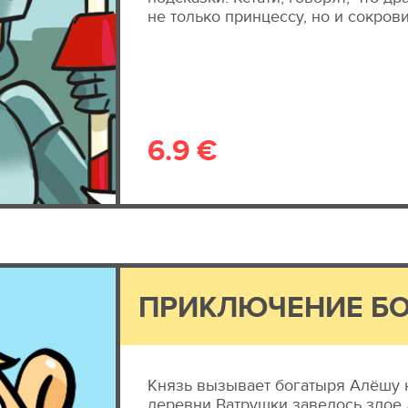
не только принцессу, но и сокров
6.9 €
ПРИКЛЮЧЕНИЕ БО
Князь вызывает богатыря Алёшу н
деревни Ватрушки завелось злое 