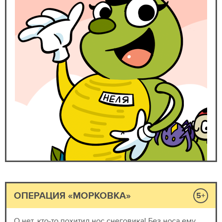
ОПЕРАЦИЯ «МОРКОВКА»
5+
О нет, кто-то похитил нос снеговика! Без носа ему